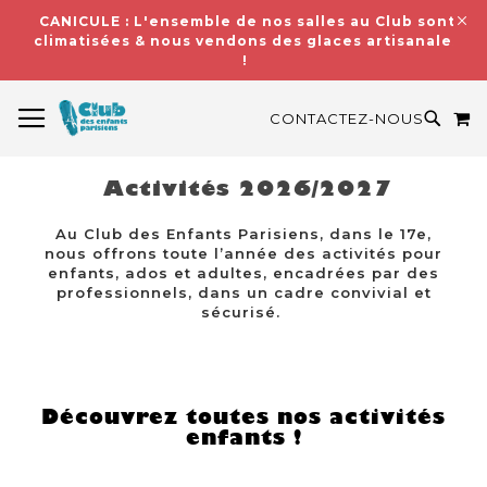
CANICULE : L'ensemble de nos salles au Club sont
climatisées & nous vendons des glaces artisanales
!
BASCULER LA NAVIGATION
M
RECH
CONTACTEZ-NOUS
Activités 2026/2027
Au Club des Enfants Parisiens, dans le 17e,
nous offrons toute l’année des activités pour
enfants, ados et adultes, encadrées par des
professionnels, dans un cadre convivial et
sécurisé.
Découvrez toutes nos activités
enfants !