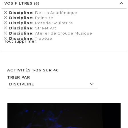
VOS FILTRES
Supprimer
Discipline
Dessin Académique
cet
Supprimer
Discipline
Peinture
Élément
cet
Supprimer
Discipline
Poterie Sculpture
Élément
cet
Supprimer
Discipline
Street Art
Élément
cet
Supprimer
Discipline
Atelier de Groupe Musique
Élément
cet
Supprimer
Discipline
Trapèze
Tout supprimer
Élément
cet
Élément
ACTIVITÉS
1
-
36
SUR
46
TRIER PAR