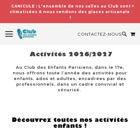
CANICULE : L'ensemble de nos salles au Club sont
climatisées & nous vendons des glaces artisanales
!
BASCULER LA NAVIGATION
M
RECH
CONTACTEZ-NOUS
Activités 2026/2027
Au Club des Enfants Parisiens, dans le 17e,
nous offrons toute l’année des activités pour
enfants, ados et adultes, encadrées par des
professionnels, dans un cadre convivial et
sécurisé.
Découvrez toutes nos activités
enfants !