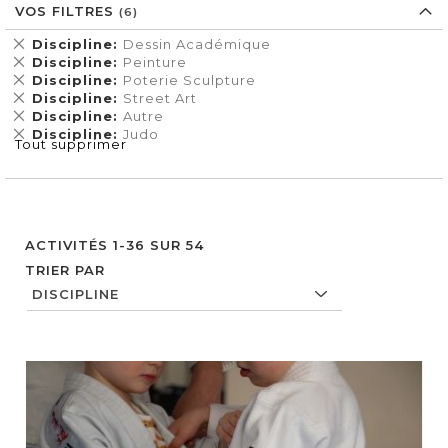
VOS FILTRES
Supprimer
Discipline
Dessin Académique
cet
Supprimer
Discipline
Peinture
Élément
cet
Supprimer
Discipline
Poterie Sculpture
Élément
cet
Supprimer
Discipline
Street Art
Élément
cet
Supprimer
Discipline
Autre
Élément
cet
Supprimer
Discipline
Judo
Tout supprimer
Élément
cet
Élément
ACTIVITÉS
1
-
36
SUR
54
TRIER PAR