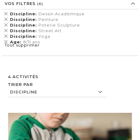
VOS FILTRES
Supprimer
Discipline
Dessin Académique
cet
Supprimer
Discipline
Peinture
Élément
cet
Supprimer
Discipline
Poterie Sculpture
Élément
cet
Supprimer
Discipline
Street Art
Élément
cet
Supprimer
Discipline
Yoga
Élément
cet
Supprimer
Age
8/11 ans
Tout supprimer
Élément
cet
Élément
4
ACTIVITÉS
TRIER PAR