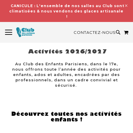
CANICULE : L'ensemble de nos salles au Club sont
climatisées & nous vendons des glaces artisanales
!
BASCULER LA NAVIGATION
M
RECH
CONTACTEZ-NOUS
Activités 2026/2027
Au Club des Enfants Parisiens, dans le 17e,
nous offrons toute l’année des activités pour
enfants, ados et adultes, encadrées par des
professionnels, dans un cadre convivial et
sécurisé.
Découvrez toutes nos activités
enfants !