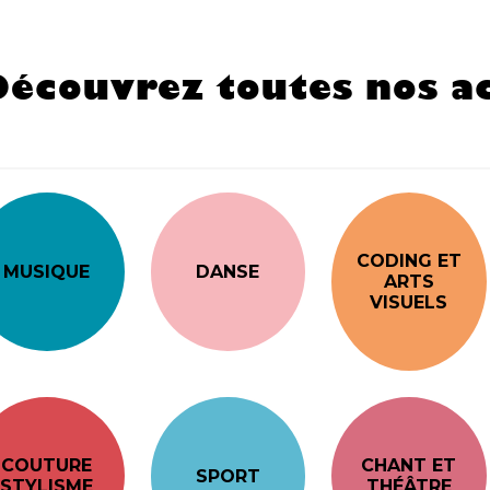
Découvrez toutes nos ac
CODING ET
MUSIQUE
DANSE
ARTS
VISUELS
COUTURE
CHANT ET
SPORT
STYLISME
THÉÂTRE