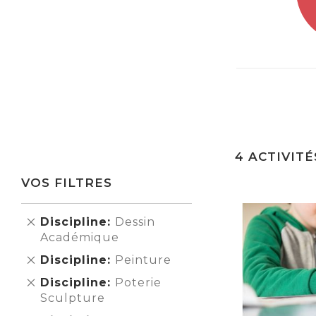
4
ACTIVITÉ
VOS FILTRES
Supprimer
Discipline
Dessin
cet
Académique
Élément
Supprimer
Discipline
Peinture
cet
Supprimer
Discipline
Poterie
Élément
cet
Sculpture
Élément