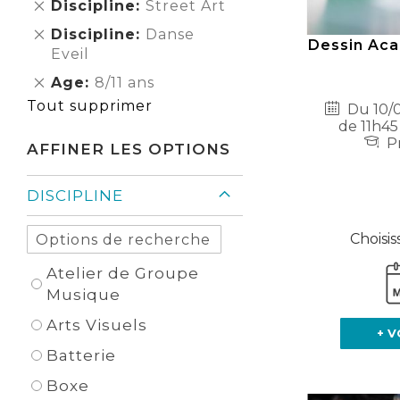
Supprimer
Discipline
Street Art
cet
Supprimer
Discipline
Danse
Élément
Dessin Aca
cet
Eveil
Élément
Supprimer
Age
8/11 ans
cet
Tout supprimer
Du 10/0
Élément
de 11h45
Pr
AFFINER LES OPTIONS
DISCIPLINE
Choisis
Atelier de Groupe
Musique
Arts Visuels
+ V
Batterie
Boxe