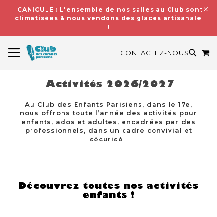
CANICULE : L'ensemble de nos salles au Club sont
climatisées & nous vendons des glaces artisanales
!
BASCULER LA NAVIGATION
M
RECH
CONTACTEZ-NOUS
Activités 2026/2027
Au Club des Enfants Parisiens, dans le 17e,
nous offrons toute l’année des activités pour
enfants, ados et adultes, encadrées par des
professionnels, dans un cadre convivial et
sécurisé.
Découvrez toutes nos activités
enfants !