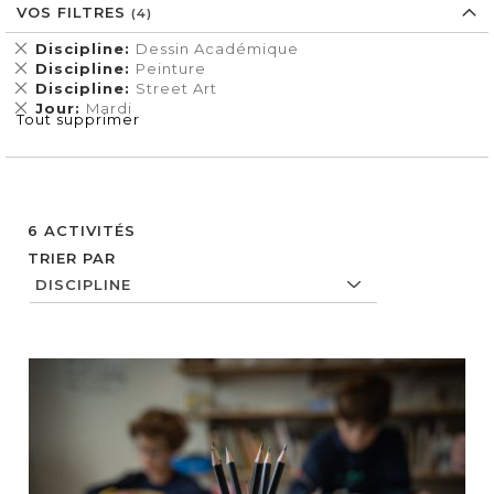
VOS FILTRES
Supprimer
Discipline
Dessin Académique
cet
Supprimer
Discipline
Peinture
Élément
cet
Supprimer
Discipline
Street Art
Élément
cet
Supprimer
Jour
Mardi
Tout supprimer
Élément
cet
Élément
6
ACTIVITÉS
TRIER PAR