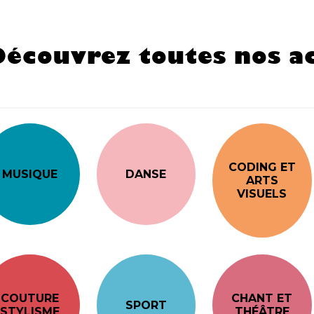
Découvrez toutes nos ac
CODING ET
MUSIQUE
DANSE
ARTS
VISUELS
COUTURE
CHANT ET
SPORT
STYLISME
THÉÂTRE