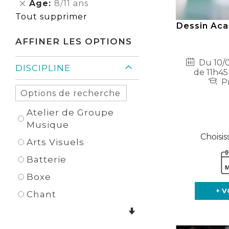
Supprimer
Age
8/11 ans
Élément
cet
Tout supprimer
Élément
Dessin Aca
AFFINER LES OPTIONS
Du 10/0
DISCIPLINE
de 11h45
Pr
Atelier de Groupe
Musique
Choisis
Arts Visuels
Batterie
Boxe
+ V
Chant