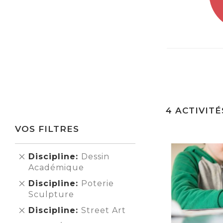
4
ACTIVITÉ
VOS FILTRES
Supprimer
Discipline
Dessin
cet
Académique
Élément
Supprimer
Discipline
Poterie
cet
Sculpture
Élément
Supprimer
Discipline
Street Art
cet