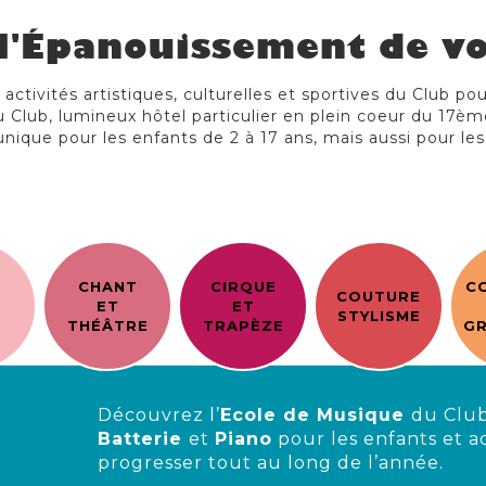
l'Épanouissement de vo
ctivités artistiques, culturelles et sportives du Club po
 Club, lumineux hôtel particulier en plein coeur du 17èm
unique pour les enfants de 2 à 17 ans, mais aussi pour les
CHANT
CIRQUE
C
COUTURE
E
ET
ET
STYLISME
THÉÂTRE
TRAPÈZE
GR
Découvrez l’
Ecole de Musique
du Club
Batterie
et
Piano
pour les enfants et a
progresser tout au long de l’année.