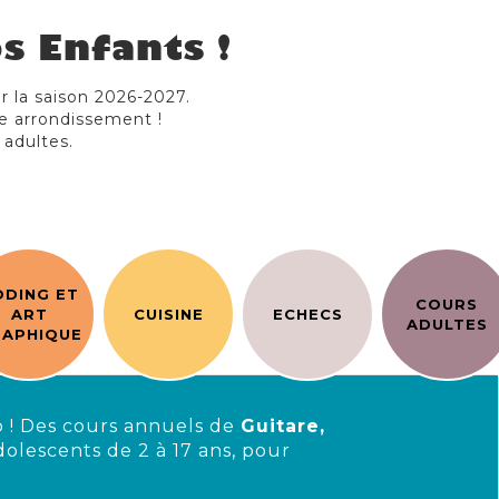
s Enfants !
ur la saison 2026-2027.
e arrondissement !
 adultes.
ODING ET
COURS
ART
CUISINE
ECHECS
ADULTES
APHIQUE
 ! Des cours annuels de
Guitare,
dolescents de 2 à 17 ans, pour