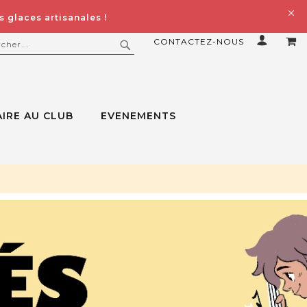
 glaces artisanales !
CONTACTEZ-NOUS
MO
ERCHER
RECHERCHER
IRE AU CLUB
EVENEMENTS