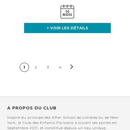
+ VOIR LES DÉTAILS
PAGE
Page
Suivant
Vous lisez actuellement la page
Page
Page
Page
1
2
3
4
A PROPOS DU CLUB
Inspiré du principe des After School de Londres ou de New
York, le Club des Enfants Parisiens a ouvert ses portes en
Septembre 2011, et constitue depuis un lieu unique,