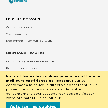
LE CLUB ET VOUS
Contactez-nous
Votre compte
Règlement intérieur du Club
MENTIONS LÉGALES
Conditions générales de vente
Politique de cookies
Mentions légales et CGU
Nous utilisons les cookies pour vous offrir une
meilleure expérience utilisateur.
Pour se
Protection de la vie privée
conformer à la nouvelle directive concernant la vie
privée, nous devons vous demander votre
consentement pour sauvegarder des cookies sur
RETROUVEZ NOUS SUR LES RÉSEAUX
votre ordinateur.
En savoir plus
.
Autoriser les cookies