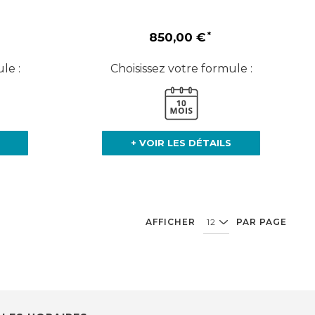
850,00 €
le :
Choisissez votre formule :
+ VOIR LES DÉTAILS
AFFICHER
PAR PAGE
Vous lisez actuellement la page
Page
Page
Page