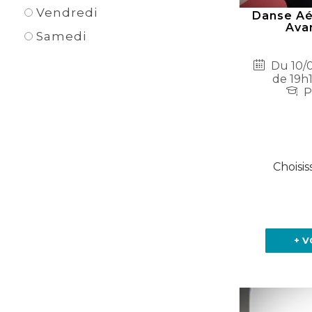
Vendredi
Danse Aé
Avan
Samedi
Du 10/0
de 19h
P
Choisis
+ V