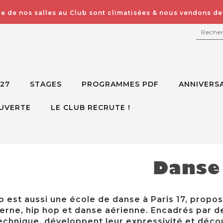
e de nos salles au Club sont climatisées & nous vendons des
RECH
027
STAGES
PROGRAMMES PDF
ANNIVERSA
UVERTE
LE CLUB RECRUTE !
Danse
b est aussi une école de danse à Paris 17, propo
rne, hip hop et danse aérienne. Encadrés par de
echnique, développent leur expressivité et décou