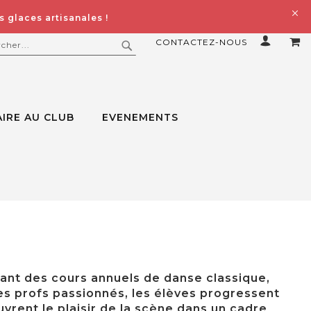
 glaces artisanales !
CONTACTEZ-NOUS
MO
ERCHER
RECHERCHER
IRE AU CLUB
EVENEMENTS
sant des cours annuels de danse classique,
s profs passionnés, les élèves progressent
vrent le plaisir de la scène dans un cadre