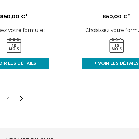
850,00 €
850,00 €
sez votre formule :
Choisissez votre formu
OIR LES DÉTAILS
+ VOIR LES DÉTAILS
AGE
Page
Suivant
4