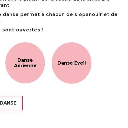
vant.
 de danse permet à chacun de s’épanouir et de
.
e sont ouvertes !
Danse
Danse Eveil
Aérienne
 DANSE