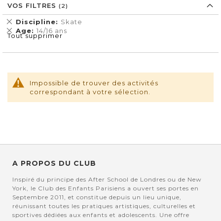
VOS FILTRES
Supprimer
Discipline
Skate
cet
Supprimer
Age
14/16 ans
Tout supprimer
Élément
cet
Élément
Impossible de trouver des activités
correspondant à votre sélection.
A PROPOS DU CLUB
Inspiré du principe des After School de Londres ou de New
York, le Club des Enfants Parisiens a ouvert ses portes en
Septembre 2011, et constitue depuis un lieu unique,
réunissant toutes les pratiques artistiques, culturelles et
sportives dédiées aux enfants et adolescents. Une offre