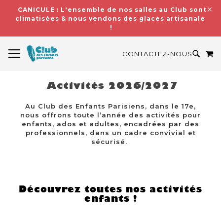
CANICULE : L'ensemble de nos salles au Club sont
climatisées & nous vendons des glaces artisanales
!
BASCULER LA NAVIGATION
M
RECH
CONTACTEZ-NOUS
Activités 2026/2027
Au Club des Enfants Parisiens, dans le 17e,
nous offrons toute l’année des activités pour
enfants, ados et adultes, encadrées par des
professionnels, dans un cadre convivial et
sécurisé.
Découvrez toutes nos activités
enfants !