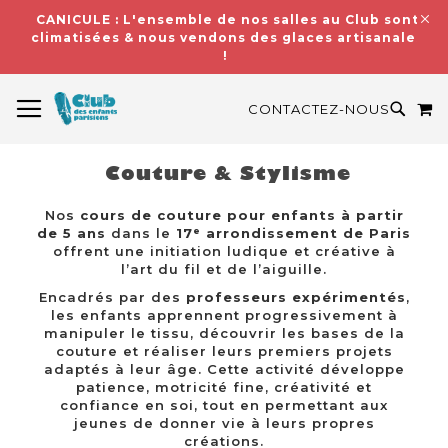
CANICULE : L'ensemble de nos salles au Club sont
climatisées & nous vendons des glaces artisanales
!
BASCULER LA NAVIGATION
M
RECH
CONTACTEZ-NOUS
Couture & Stylisme
Nos
cours de couture pour enfants à partir
de 5 ans
dans le
17ᵉ arrondissement de Paris
offrent une initiation ludique et créative à
l’art du fil et de l’aiguille.
Encadrés par des
professeurs expérimentés
,
les enfants apprennent progressivement à
manipuler le tissu, découvrir les bases de la
couture et réaliser leurs premiers projets
adaptés à leur âge. Cette activité développe
patience, motricité fine, créativité et
confiance en soi, tout en permettant aux
jeunes de donner vie à leurs propres
créations.