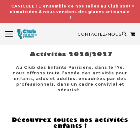
CANICULE : L'ensemble de nos salles au Club sont
climatisées & nous vendons des glaces artisanales
!
BASCULER LA NAVIGATION
M
RECH
CONTACTEZ-NOUS
Activités 2026/2027
Au Club des Enfants Parisiens, dans le 17e,
nous offrons toute l’année des activités pour
enfants, ados et adultes, encadrées par des
professionnels, dans un cadre convivial et
sécurisé.
Découvrez toutes nos activités
enfants !