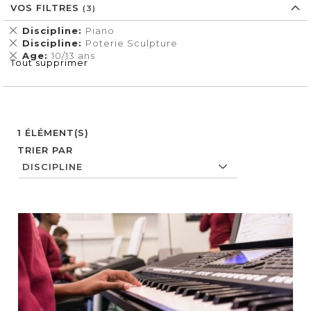
VOS FILTRES
Supprimer
Discipline
Piano
cet
Supprimer
Discipline
Poterie Sculpture
Élément
cet
Supprimer
Age
10/13 ans
Tout supprimer
Élément
cet
Élément
1
ÉLÉMENT(S)
TRIER PAR