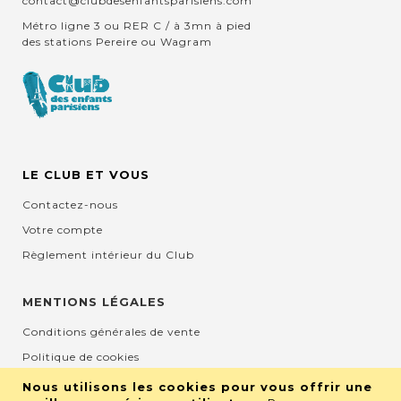
contact@clubdesenfantsparisiens.com
Métro ligne 3 ou RER C / à 3mn à pied
des stations Pereire ou Wagram
LE CLUB ET VOUS
Contactez-nous
Votre compte
Règlement intérieur du Club
MENTIONS LÉGALES
Conditions générales de vente
Politique de cookies
Mentions légales et CGU
Nous utilisons les cookies pour vous offrir une