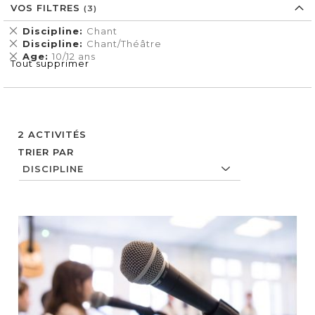
VOS FILTRES
Supprimer
Discipline
Chant
cet
Supprimer
Discipline
Chant/Théâtre
Élément
cet
Supprimer
Age
10/12 ans
Tout supprimer
Élément
cet
Élément
2
ACTIVITÉS
TRIER PAR