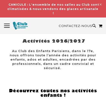
CANICULE : L'ensemble de nos salles au Club sont
climatisées & nous vendons des glaces artisanales
!
BASCULER LA NAVIGATION
M
RECH
CONTACTEZ-NOUS
Activités 2026/2027
Au Club des Enfants Parisiens, dans le 17e,
nous offrons toute l’année des activités pour
enfants, ados et adultes, encadrées par des
professionnels, dans un cadre convivial et
sécurisé.
Découvrez toutes nos activités
enfants !