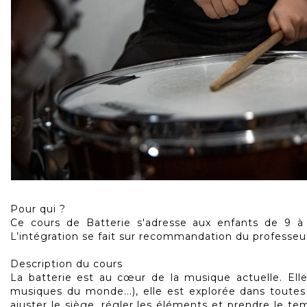
Skip
to
Pour qui ?
the
Ce cours de Batterie s'adresse aux enfants de 9 à
beginning
L’intégration se fait sur recommandation du professeur 
of
the
Description du cours
images
La batterie est au cœur de la musique actuelle. Ell
gallery
musiques du monde...), elle est explorée dans toutes 
ajuster le siège, régler les éléments et prendre le te