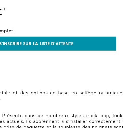
€
mplet.
S'INSCRIRE SUR LA LISTE D'ATTENTE
ntale et des notions de base en solfège rythmique.
.
. Présente dans de nombreux styles (rock, pop, funk,
s actuels. Ils apprennent à s’installer correctement :
 la prise de baguette et la souplesse des poignets sont