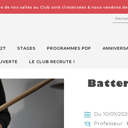
e de nos salles au Club sont climatisées & nous vendons des
RECH
027
STAGES
PROGRAMMES PDF
ANNIVERSA
UVERTE
LE CLUB RECRUTE !
Batter
Du 10/09/2026
Professeur :