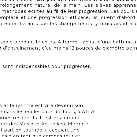
 prolongement naturel de la main. Les élèves apprenn
méthodes écrites au fil de leur progression. Les cours
mplète et une progression efficace. Ils jouent d’abord
apprennent à anticiper les changements rythmiques et à j
sable pendant le cours. À terme, l'achat d'une batterie
d d'entraînement d'au moins 12 pouces de diamètre perme
on sont indispensables pour progresser.
ns et le rythme est vite devenu son
me dans les écoles Jazz de Tours, à ATLA
lômes respectifs. Il est également
nant des Musique Actuelles). Membre
t part en tournée, il acquiert une
sicale en tant que compositeur et