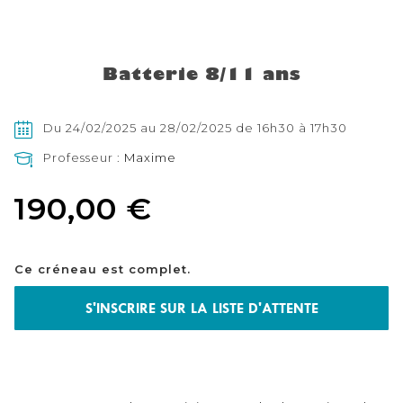
Skip
to
the
Batterie 8/11 ans
beginning
of
the
images
Du 24/02/2025 au 28/02/2025 de 16h30 à 17h30
gallery
Professeur :
Maxime
190,00 €
Ce créneau est complet.
S'INSCRIRE SUR LA LISTE D'ATTENTE