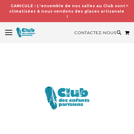
CANICULE : L'ensemble de nos salles au Club sont
climatisées & nous vendons des glaces artisanales
!
BASCULER LA NAVIGATION
M
RECH
CONTACTEZ-NOUS
Skip
to
the
end
of
the
images
gallery