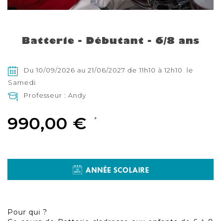
Skip
to
the
Batterie - Débutant - 6/8 ans
beginning
of
the
images
Du 10/09/2026 au 21/06/2027 de 11h10 à 12h10 le
gallery
Samedi
Professeur : Andy
990,00 €
ANNÉE SCOLAIRE
Pour qui ?