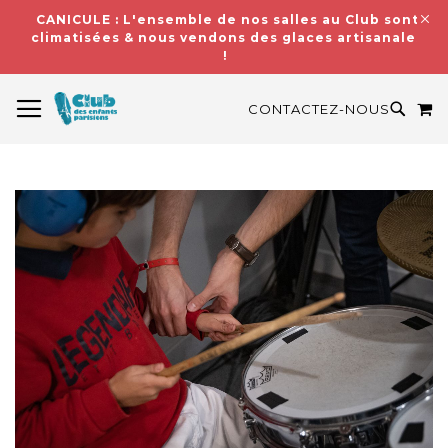
CANICULE : L'ensemble de nos salles au Club sont
climatisées & nous vendons des glaces artisanales
!
BASCULER LA NAVIGATION
M
RECH
CONTACTEZ-NOUS
Skip
to
the
end
of
the
images
gallery