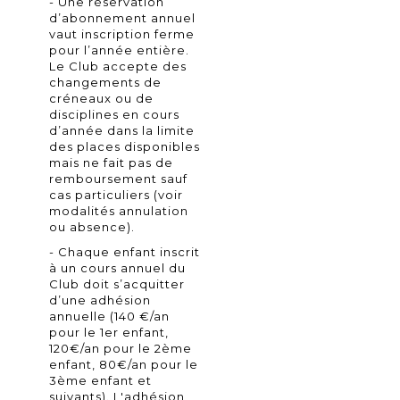
- Une réservation
d’abonnement annuel
vaut inscription ferme
pour l’année entière.
Le Club accepte des
changements de
créneaux ou de
disciplines en cours
d’année dans la limite
des places disponibles
mais ne fait pas de
remboursement sauf
cas particuliers (voir
modalités annulation
ou absence).
- Chaque enfant inscrit
à un cours annuel du
Club doit s’acquitter
d’une adhésion
annuelle (140 €/an
pour le 1er enfant,
120€/an pour le 2ème
enfant, 80€/an pour le
3ème enfant et
suivants). L'adhésion