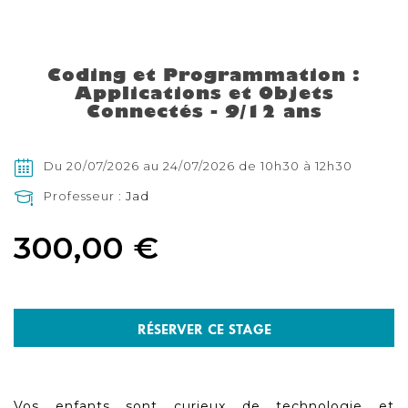
Skip
to
the
Coding et Programmation :
beginning
Applications et Objets
of
the
Connectés - 9/12 ans
images
gallery
Du 20/07/2026 au 24/07/2026 de 10h30 à 12h30
Professeur :
Jad
300,00 €
RÉSERVER CE STAGE
Vos enfants sont curieux de technologie et