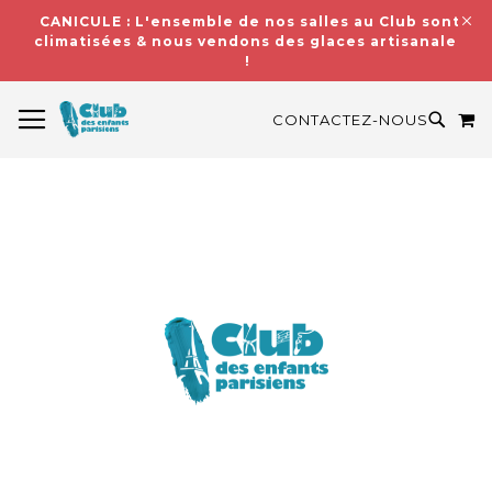
CANICULE : L'ensemble de nos salles au Club sont
climatisées & nous vendons des glaces artisanales
!
BASCULER LA NAVIGATION
M
RECH
CONTACTEZ-NOUS
Skip
to
the
end
of
the
images
gallery