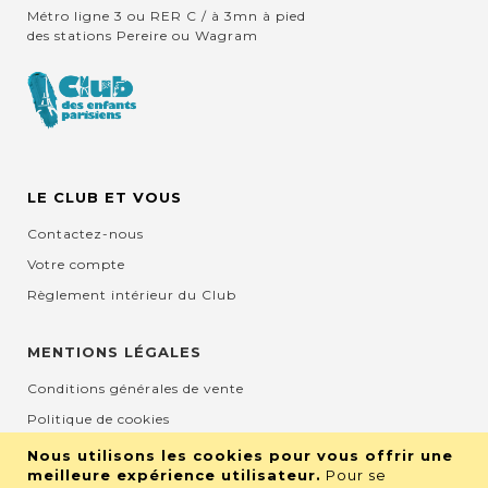
Métro ligne 3 ou RER C / à 3mn à pied
des stations Pereire ou Wagram
LE CLUB ET VOUS
Contactez-nous
Votre compte
Règlement intérieur du Club
MENTIONS LÉGALES
Conditions générales de vente
Politique de cookies
Mentions légales et CGU
Nous utilisons les cookies pour vous offrir une
meilleure expérience utilisateur.
Pour se
Protection de la vie privée