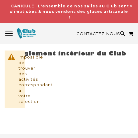
CANICULE : L'ensemble de nos salles au Club sont
climatisées & nous vendons des glaces artisanales
!
BASCULER LA NAVIGATION
M
RECH
CONTACTEZ-NOUS
Règlement intérieur du Club
Impossible
de
trouver
des
activités
correspondant
à
votre
sélection.