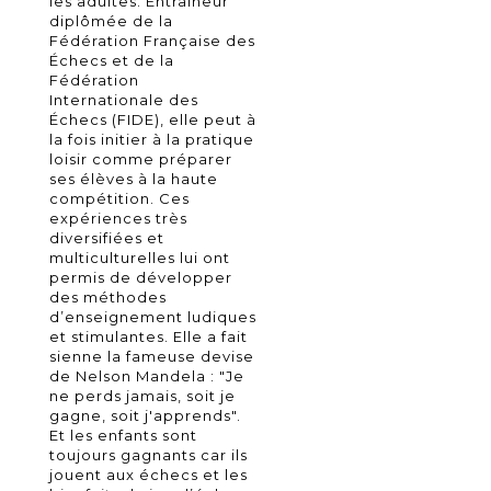
les adultes. Entraineur
diplômée de la
Fédération Française des
Échecs et de la
Fédération
Internationale des
Échecs (FIDE), elle peut à
la fois initier à la pratique
loisir comme préparer
ses élèves à la haute
compétition. Ces
expériences très
diversifiées et
multiculturelles lui ont
permis de développer
des méthodes
d’enseignement ludiques
et stimulantes. Elle a fait
sienne la fameuse devise
de Nelson Mandela : "Je
ne perds jamais, soit je
gagne, soit j'apprends".
Et les enfants sont
toujours gagnants car ils
jouent aux échecs et les