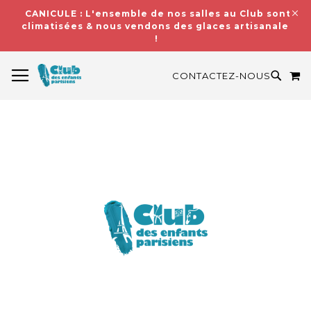
CANICULE : L'ensemble de nos salles au Club sont
climatisées & nous vendons des glaces artisanales
!
BASCULER LA NAVIGATION
M
RECH
CONTACTEZ-NOUS
Skip
to
the
end
of
the
images
gallery