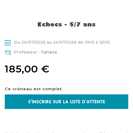
Skip
to
the
Echecs - 5/7 ans
beginning
of
the
images
Du 20/07/2026 au 24/07/2026 de 11h15 à 12h15
gallery
Professeur :
Tatiana
185,00 €
Ce créneau est complet.
S'INSCRIRE SUR LA LISTE D'ATTENTE