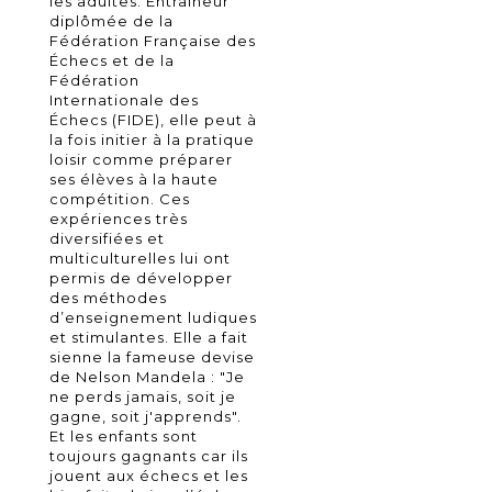
les adultes. Entraineur
diplômée de la
Fédération Française des
Échecs et de la
Fédération
Internationale des
Échecs (FIDE), elle peut à
la fois initier à la pratique
loisir comme préparer
ses élèves à la haute
compétition. Ces
expériences très
diversifiées et
multiculturelles lui ont
permis de développer
des méthodes
d’enseignement ludiques
et stimulantes. Elle a fait
sienne la fameuse devise
de Nelson Mandela : "Je
ne perds jamais, soit je
gagne, soit j'apprends".
Et les enfants sont
toujours gagnants car ils
jouent aux échecs et les