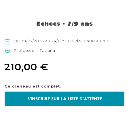
Skip
to
the
Echecs - 7/9 ans
beginning
of
the
images
Du 20/07/2026 au 24/07/2026 de 10h00 à 11h15
gallery
Professeur :
Tatiana
210,00 €
Ce créneau est complet.
S'INSCRIRE SUR LA LISTE D'ATTENTE