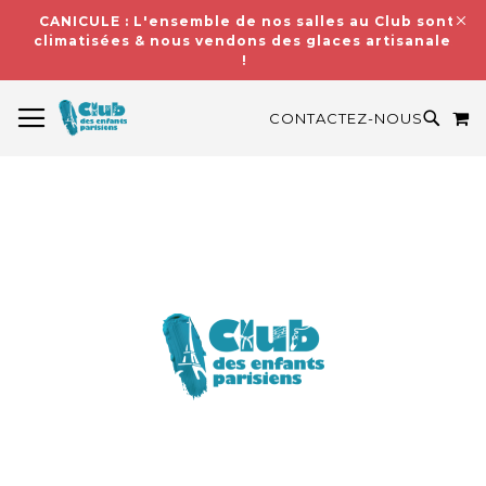
CANICULE : L'ensemble de nos salles au Club sont
climatisées & nous vendons des glaces artisanales
!
BASCULER LA NAVIGATION
M
RECH
CONTACTEZ-NOUS
Skip
to
the
end
of
the
images
gallery