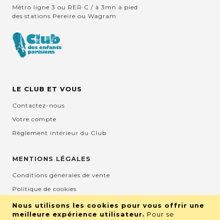
Métro ligne 3 ou RER C / à 3mn à pied
des stations Pereire ou Wagram
LE CLUB ET VOUS
Contactez-nous
Votre compte
Règlement intérieur du Club
MENTIONS LÉGALES
Conditions générales de vente
Politique de cookies
Mentions légales et CGU
Nous utilisons les cookies pour vous offrir une
meilleure expérience utilisateur.
Pour se
Protection de la vie privée