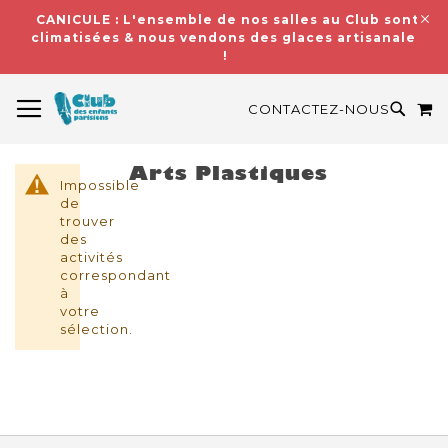
CANICULE : L'ensemble de nos salles au Club sont
climatisées & nous vendons des glaces artisanales
!
BASCULER LA NAVIGATION
M
RECH
CONTACTEZ-NOUS
Arts Plastiques
Impossible
de
trouver
des
activités
correspondant
à
votre
sélection.