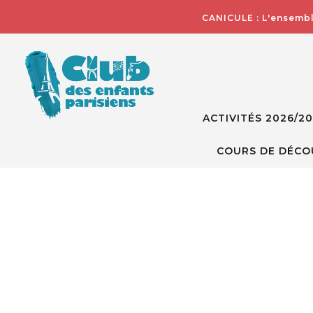
CANICULE : L'ensembl
ACTIVITÉS 2026/2
COURS DE DÉCO
Skip
to
the
end
of
the
images
gallery