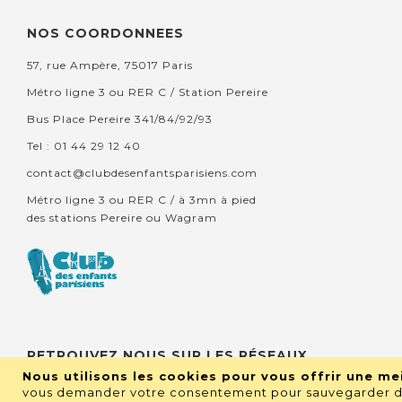
NOS COORDONNEES
57, rue Ampère, 75017 Paris
Métro ligne 3 ou RER C / Station Pereire
Bus Place Pereire 341/84/92/93
Tel : 01 44 29 12 40
contact@clubdesenfantsparisiens.com
Métro ligne 3 ou RER C / à 3mn à pied
des stations Pereire ou Wagram
RETROUVEZ NOUS SUR LES RÉSEAUX
Nous utilisons les cookies pour vous offrir une mei
vous demander votre consentement pour sauvegarder de