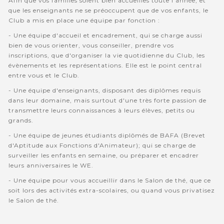
Afin que vos familles soient bien accuellies toute l'année, et
que les enseignants ne se préoccupent que de vos enfants, le
Club a mis en place une équipe par fonction :
- Une équipe d'accueil et encadrement, qui se charge aussi
bien de vous orienter, vous conseiller, prendre vos
inscriptions, que d'organiser la vie quotidienne du Club, les
évènements et les représentations. Elle est le point central
entre vous et le Club.
- Une équipe d'enseignants, disposant des diplômes requis
dans leur domaine, mais surtout d'une très forte passion de
transmettre leurs connaissances à leurs élèves, petits ou
grands.
- Une équipe de jeunes étudiants diplômés de BAFA (Brevet
d'Aptitude aux Fonctions d'Animateur); qui se charge de
surveiller les enfants en semaine, ou préparer et encadrer
leurs anniversaires le WE.
- Une équipe pour vous accueillir dans le Salon de thé, que ce
soit lors des activités extra-scolaires, ou quand vous privatisez
le Salon de thé.