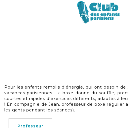
Skip
to
Pour les enfants remplis d'énergie, qui ont besoin de 
the
vacances parisiennes. La boxe donne du souffle, pro
beginning
courtes et rapides d'exercices différents, adaptés à le
of
! En compagnie de Jean, professeur de boxe régulier a
the
les gants pendant les séances).
images
gallery
Professeur