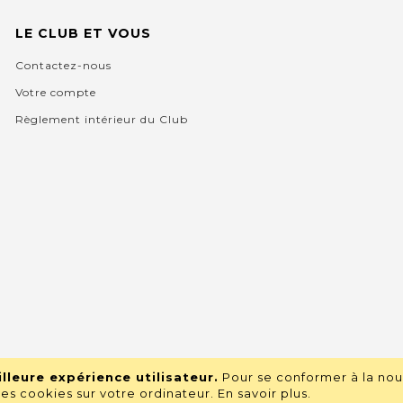
LE CLUB ET VOUS
Contactez-nous
Votre compte
Règlement intérieur du Club
lleure expérience utilisateur.
Pour se conformer à la nou
s cookies sur votre ordinateur.
En savoir plus
.