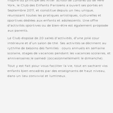
Inspiré du principe des After School de Londres ou de New
York, le Club des Enfants Parisiens a ouvert ses portes en
Septembre 2011, et constitue depuis un lieu unique,
réunissant toutes les pratiques artistiques, culturelles et
sportives dédiées aux enfants et adolescents. Une offre
d'activités sportives ou de bien-être est également proposée
aux parents.
Le Club dispose de 20 salles d'activités, d'une jolie cour
intérieure et d'un salon de thé. Ses activités se déclinent au
rythme de besoins des familles : cours annuels en semaine
scolaire, stages de vacances pendant les vacances scolaires, et
anniversaires le samedi (occasionnellement le dimanche).
Tout y est fait pour vous faciliter la vie, tout en sachant vos
enfants bien encadrés par des enseignants de haut niveau,
dans un lieu convivial et lumineux.