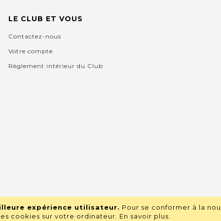
LE CLUB ET VOUS
Contactez-nous
Votre compte
Règlement intérieur du Club
lleure expérience utilisateur.
Pour se conformer à la nou
s cookies sur votre ordinateur.
En savoir plus
.