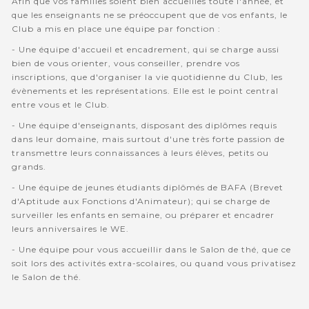
Afin que vos familles soient bien accuellies toute l'année, et
que les enseignants ne se préoccupent que de vos enfants, le
Club a mis en place une équipe par fonction :
- Une équipe d'accueil et encadrement, qui se charge aussi
bien de vous orienter, vous conseiller, prendre vos
inscriptions, que d'organiser la vie quotidienne du Club, les
évènements et les représentations. Elle est le point central
entre vous et le Club.
- Une équipe d'enseignants, disposant des diplômes requis
dans leur domaine, mais surtout d'une très forte passion de
transmettre leurs connaissances à leurs élèves, petits ou
grands.
- Une équipe de jeunes étudiants diplômés de BAFA (Brevet
d'Aptitude aux Fonctions d'Animateur); qui se charge de
surveiller les enfants en semaine, ou préparer et encadrer
leurs anniversaires le WE.
- Une équipe pour vous accueillir dans le Salon de thé, que ce
soit lors des activités extra-scolaires, ou quand vous privatisez
le Salon de thé.