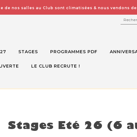
e de nos salles au Club sont climatisées & nous vendons des
RECH
027
STAGES
PROGRAMMES PDF
ANNIVERSA
UVERTE
LE CLUB RECRUTE !
isponible mais voici d'autres options à la place
Stages Eté 26 (6 a