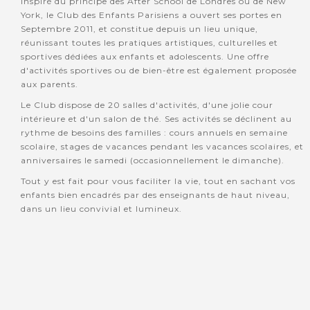
Inspiré du principe des After School de Londres ou de New
York, le Club des Enfants Parisiens a ouvert ses portes en
Septembre 2011, et constitue depuis un lieu unique,
réunissant toutes les pratiques artistiques, culturelles et
sportives dédiées aux enfants et adolescents. Une offre
d'activités sportives ou de bien-être est également proposée
aux parents.
Le Club dispose de 20 salles d'activités, d'une jolie cour
intérieure et d'un salon de thé. Ses activités se déclinent au
rythme de besoins des familles : cours annuels en semaine
scolaire, stages de vacances pendant les vacances scolaires, et
anniversaires le samedi (occasionnellement le dimanche).
Tout y est fait pour vous faciliter la vie, tout en sachant vos
enfants bien encadrés par des enseignants de haut niveau,
dans un lieu convivial et lumineux.