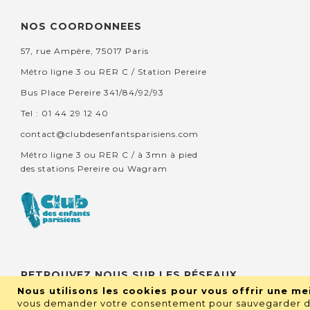
NOS COORDONNEES
57, rue Ampère, 75017 Paris
Métro ligne 3 ou RER C / Station Pereire
Bus Place Pereire 341/84/92/93
Tel : 01 44 29 12 40
contact@clubdesenfantsparisiens.com
Métro ligne 3 ou RER C / à 3mn à pied
des stations Pereire ou Wagram
RETROUVEZ NOUS SUR LES RÉSEAUX
Nous utilisons les cookies pour vous offrir une mei
vous demander votre consentement pour sauvegarder de