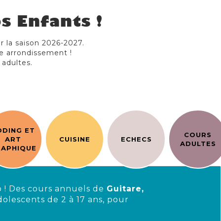
s Enfants !
ur la saison 2026-2027.
e arrondissement !
 adultes.
ODING ET
COURS
ART
CUISINE
ECHECS
ADULTES
APHIQUE
 ! Des cours annuels de
Guitare,
dolescents de 2 à 17 ans, pour