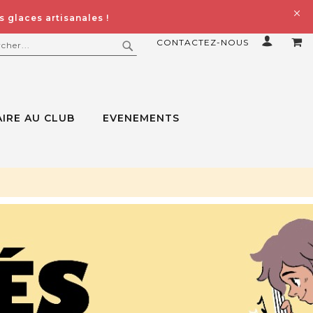
 glaces artisanales !
CONTACTEZ-NOUS
MO
ERCHER
RECHERCHER
IRE AU CLUB
EVENEMENTS