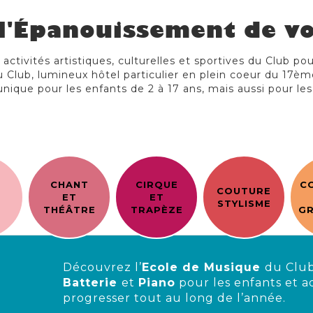
l'Épanouissement de vo
ctivités artistiques, culturelles et sportives du Club po
 Club, lumineux hôtel particulier en plein coeur du 17èm
unique pour les enfants de 2 à 17 ans, mais aussi pour les
CHANT
CIRQUE
C
COUTURE
E
ET
ET
STYLISME
THÉÂTRE
TRAPÈZE
GR
Découvrez l’
Ecole de Musique
du Club
Batterie
et
Piano
pour les enfants et a
progresser tout au long de l’année.