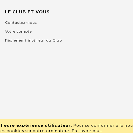
LE CLUB ET VOUS
Contactez-nous
Votre compte
Règlement intérieur du Club
lleure expérience utilisateur.
Pour se conformer à la nou
s cookies sur votre ordinateur.
En savoir plus
.