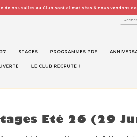
e de nos salles au Club sont climatisées & nous vendons des
RECH
027
STAGES
PROGRAMMES PDF
ANNIVERSA
UVERTE
LE CLUB RECRUTE !
isponible mais voici d'autres options à la place
tages Eté 26 (29 Jui