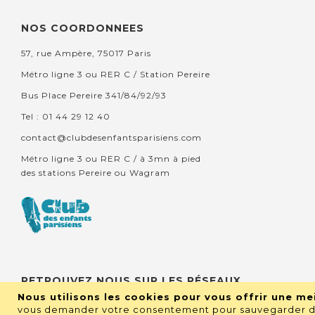
NOS COORDONNEES
57, rue Ampère, 75017 Paris
Métro ligne 3 ou RER C / Station Pereire
Bus Place Pereire 341/84/92/93
Tel : 01 44 29 12 40
contact@clubdesenfantsparisiens.com
Métro ligne 3 ou RER C / à 3mn à pied
des stations Pereire ou Wagram
RETROUVEZ NOUS SUR LES RÉSEAUX
Nous utilisons les cookies pour vous offrir une mei
vous demander votre consentement pour sauvegarder de