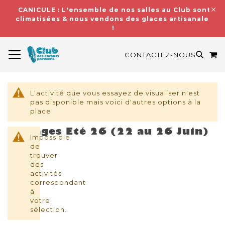
CANICULE : L'ensemble de nos salles au Club sont
climatisées & nous vendons des glaces artisanales
!
BASCULER LA NAVIGATION
M
RECH
CONTACTEZ-NOUS
L'activité que vous essayez de visualiser n'est
pas disponible mais voici d'autres options à la
place
Stages Eté 26 (22 au 26 Juin)
Impossible
de
trouver
des
activités
correspondant
à
votre
sélection.