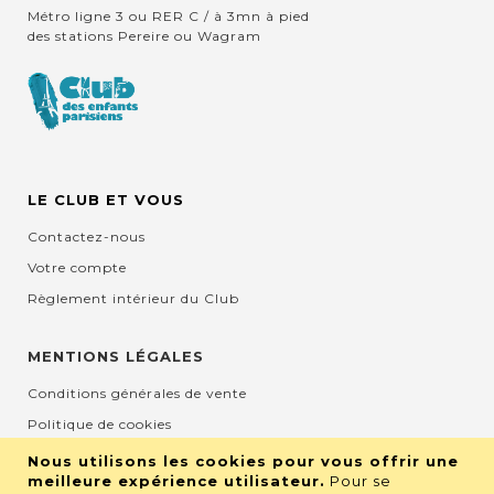
Métro ligne 3 ou RER C / à 3mn à pied
des stations Pereire ou Wagram
LE CLUB ET VOUS
Contactez-nous
Votre compte
Règlement intérieur du Club
MENTIONS LÉGALES
Conditions générales de vente
Politique de cookies
Mentions légales et CGU
Nous utilisons les cookies pour vous offrir une
meilleure expérience utilisateur.
Pour se
Protection de la vie privée