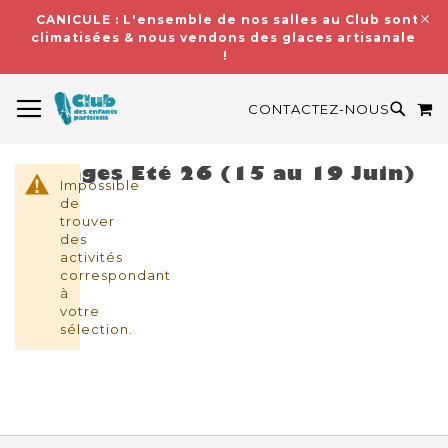
CANICULE : L'ensemble de nos salles au Club sont
climatisées & nous vendons des glaces artisanales
!
BASCULER LA NAVIGATION
M
RECH
CONTACTEZ-NOUS
Stages Eté 26 (15 au 19 Juin)
Impossible
de
trouver
des
activités
correspondant
à
votre
sélection.