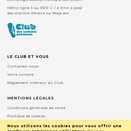
Métro ligne 3 ou RER C / à 3mn à pied
des stations Pereire ou Wagram
LE CLUB ET VOUS
Contactez-nous
Votre compte
Règlement intérieur du Club
MENTIONS LÉGALES
Conditions générales de vente
Politique de cookies
Mentions légales et CGU
Nous utilisons les cookies pour vous offrir une