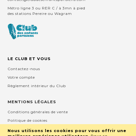
Métro ligne 3 ou RER C / à 3mn à pied
des stations Pereire ou Wagram
LE CLUB ET VOUS
Contactez-nous
Votre compte
Règlement intérieur du Club
MENTIONS LÉGALES
Conditions générales de vente
Politique de cookies
Mentions légales et CGU
Nous utilisons les cookies pour vous offrir une