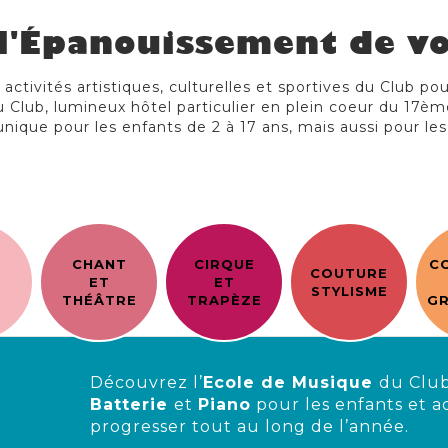
l'Épanouissement de vo
ctivités artistiques, culturelles et sportives du Club po
 Club, lumineux hôtel particulier en plein coeur du 17èm
unique pour les enfants de 2 à 17 ans, mais aussi pour les
CHANT
CIRQUE
C
COUTURE
E
ET
ET
STYLISME
THÉÂTRE
TRAPÈZE
GR
Découvrez l’
Ecole de Musique
du Club
Batterie
et
Piano
pour les enfants et a
progresser tout au long de l’année.