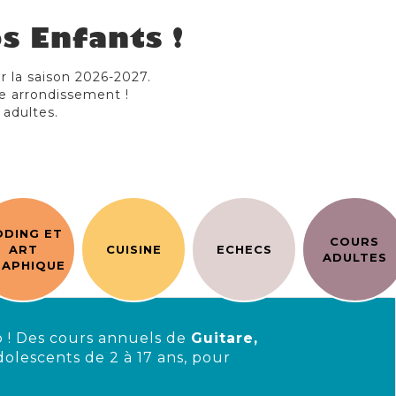
s Enfants !
ur la saison 2026-2027.
e arrondissement !
 adultes.
ODING ET
COURS
ART
CUISINE
ECHECS
ADULTES
APHIQUE
 ! Des cours annuels de
Guitare,
dolescents de 2 à 17 ans, pour