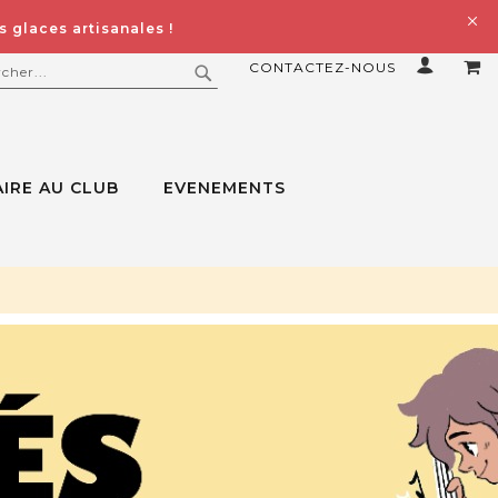
 glaces artisanales !
CONTACTEZ-NOUS
MO
ERCHER
RECHERCHER
IRE AU CLUB
EVENEMENTS