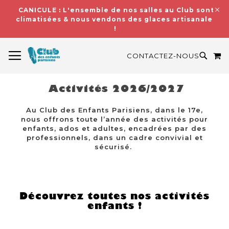
CANICULE : L'ensemble de nos salles au Club sont
climatisées & nous vendons des glaces artisanales
!
BASCULER LA NAVIGATION
M
RECH
CONTACTEZ-NOUS
Activités 2026/2027
Au Club des Enfants Parisiens, dans le 17e,
nous offrons toute l’année des activités pour
enfants, ados et adultes, encadrées par des
professionnels, dans un cadre convivial et
sécurisé.
Découvrez toutes nos activités
enfants !