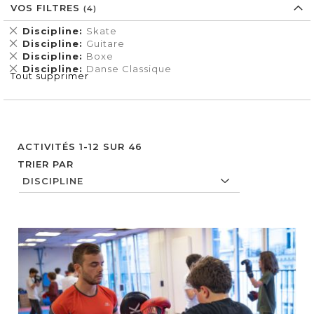
VOS FILTRES
Supprimer
Discipline
Skate
cet
Supprimer
Discipline
Guitare
Élément
cet
Supprimer
Discipline
Boxe
Élément
cet
Supprimer
Discipline
Danse Classique
Tout supprimer
Élément
cet
Élément
ACTIVITÉS
1
-
12
SUR
46
TRIER PAR