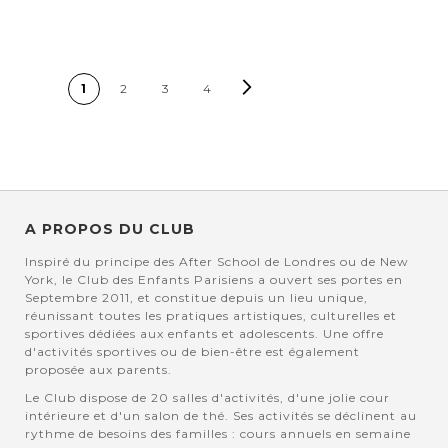
PAGE
Page
Suivant
Vous lisez actuellement la page
Page
Page
Page
1
2
3
4
A PROPOS DU CLUB
Inspiré du principe des After School de Londres ou de New
York, le Club des Enfants Parisiens a ouvert ses portes en
Septembre 2011, et constitue depuis un lieu unique,
réunissant toutes les pratiques artistiques, culturelles et
sportives dédiées aux enfants et adolescents. Une offre
d'activités sportives ou de bien-être est également
proposée aux parents.
Le Club dispose de 20 salles d'activités, d'une jolie cour
intérieure et d'un salon de thé. Ses activités se déclinent au
rythme de besoins des familles : cours annuels en semaine