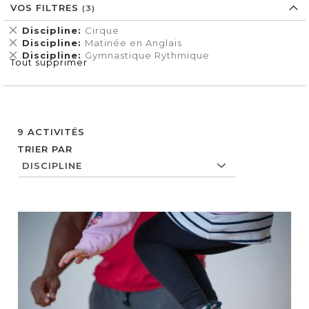
VOS FILTRES
Supprimer
Discipline
Cirque
cet
Supprimer
Discipline
Matinée en Anglais
Élément
cet
Supprimer
Discipline
Gymnastique Rythmique
Tout supprimer
Élément
cet
Élément
9
ACTIVITÉS
TRIER PAR