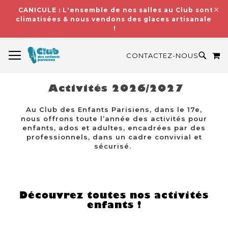
CANICULE : L'ensemble de nos salles au Club sont
climatisées & nous vendons des glaces artisanales
!
BASCULER LA NAVIGATION
M
RECH
CONTACTEZ-NOUS
Activités 2026/2027
Au Club des Enfants Parisiens, dans le 17e,
nous offrons toute l’année des activités pour
enfants, ados et adultes, encadrées par des
professionnels, dans un cadre convivial et
sécurisé.
Découvrez toutes nos activités
enfants !