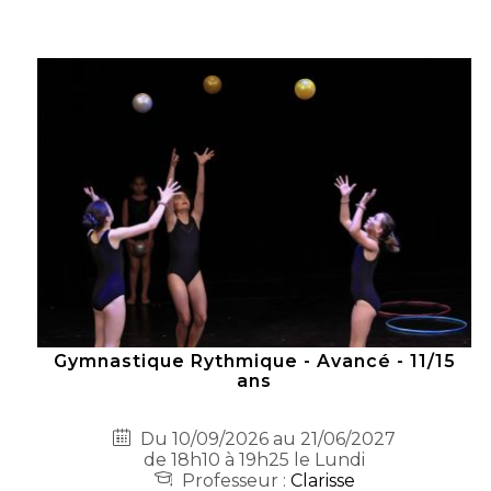
Gymnastique Rythmique - Avancé - 11/15
ans
Du 10/09/2026 au 21/06/2027
de 18h10 à 19h25 le Lundi
Professeur :
Clarisse