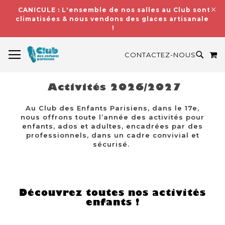
CANICULE : L'ensemble de nos salles au Club sont
climatisées & nous vendons des glaces artisanales
!
BASCULER LA NAVIGATION
M
RECH
CONTACTEZ-NOUS
Activités 2026/2027
Au Club des Enfants Parisiens, dans le 17e,
nous offrons toute l’année des activités pour
enfants, ados et adultes, encadrées par des
professionnels, dans un cadre convivial et
sécurisé.
Découvrez toutes nos activités
enfants !