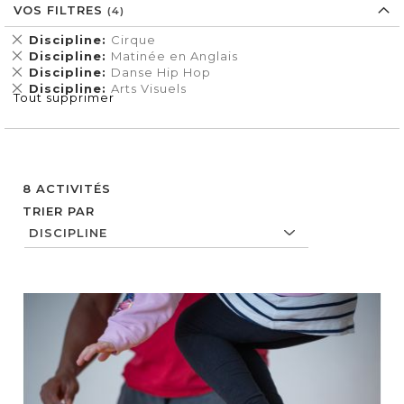
VOS FILTRES
Supprimer
Discipline
Cirque
cet
Supprimer
Discipline
Matinée en Anglais
Élément
cet
Supprimer
Discipline
Danse Hip Hop
Élément
cet
Supprimer
Discipline
Arts Visuels
Tout supprimer
Élément
cet
Élément
8
ACTIVITÉS
TRIER PAR