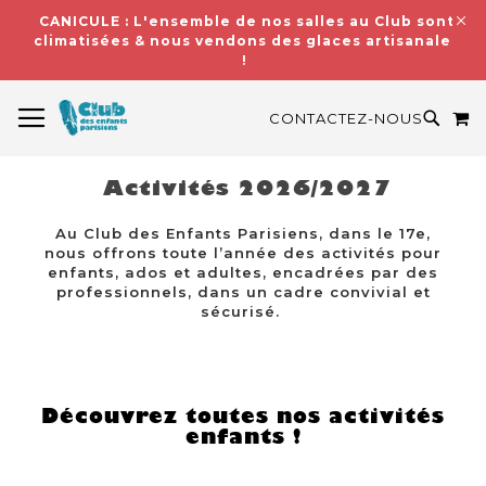
CANICULE : L'ensemble de nos salles au Club sont
climatisées & nous vendons des glaces artisanales
!
BASCULER LA NAVIGATION
M
RECH
CONTACTEZ-NOUS
Activités 2026/2027
Au Club des Enfants Parisiens, dans le 17e,
nous offrons toute l’année des activités pour
enfants, ados et adultes, encadrées par des
professionnels, dans un cadre convivial et
sécurisé.
Découvrez toutes nos activités
enfants !