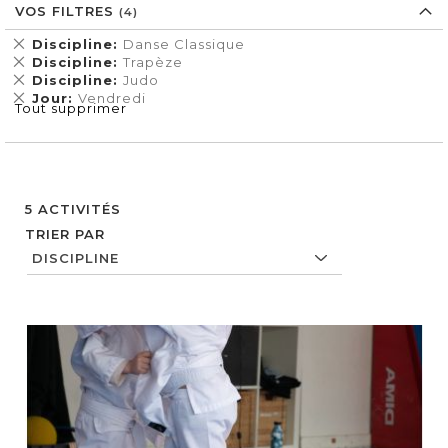
VOS FILTRES
Supprimer
Discipline
Danse Classique
cet
Supprimer
Discipline
Trapèze
Élément
cet
Supprimer
Discipline
Judo
Élément
cet
Supprimer
Jour
Vendredi
Tout supprimer
Élément
cet
Élément
5
ACTIVITÉS
TRIER PAR