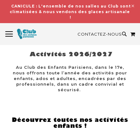
CANICULE : L'ensemble de nos salles au Club sont
climatisées & nous vendons des glaces artisanales
!
BASCULER LA NAVIGATION
M
RECH
CONTACTEZ-NOUS
Activités 2026/2027
Au Club des Enfants Parisiens, dans le 17e,
nous offrons toute l’année des activités pour
enfants, ados et adultes, encadrées par des
professionnels, dans un cadre convivial et
sécurisé.
Découvrez toutes nos activités
enfants !