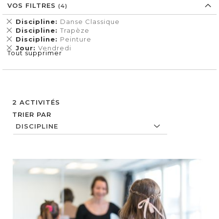
VOS FILTRES
Supprimer
Discipline
Danse Classique
cet
Supprimer
Discipline
Trapèze
Élément
cet
Supprimer
Discipline
Peinture
Élément
cet
Supprimer
Jour
Vendredi
Tout supprimer
Élément
cet
Élément
2
ACTIVITÉS
TRIER PAR