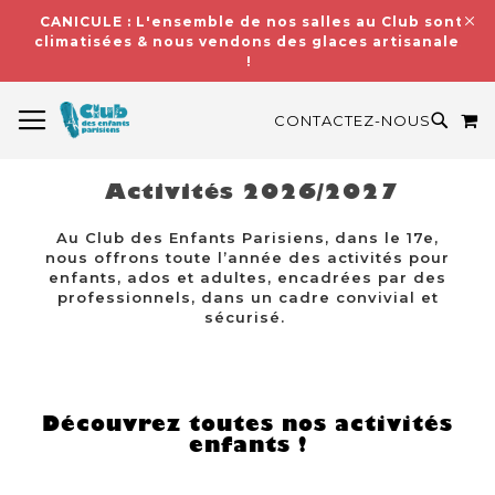
CANICULE : L'ensemble de nos salles au Club sont
climatisées & nous vendons des glaces artisanales
!
BASCULER LA NAVIGATION
M
RECH
CONTACTEZ-NOUS
Activités 2026/2027
Au Club des Enfants Parisiens, dans le 17e,
nous offrons toute l’année des activités pour
enfants, ados et adultes, encadrées par des
professionnels, dans un cadre convivial et
sécurisé.
Découvrez toutes nos activités
enfants !