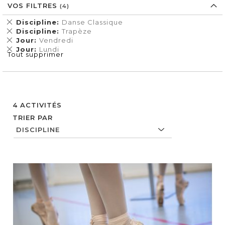
VOS FILTRES
Supprimer
Discipline
Danse Classique
cet
Supprimer
Discipline
Trapèze
Élément
cet
Supprimer
Jour
Vendredi
Élément
cet
Supprimer
Jour
Lundi
Tout supprimer
Élément
cet
Élément
4
ACTIVITÉS
TRIER PAR