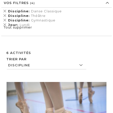
VOS FILTRES
Supprimer
Discipline
Danse Classique
cet
Supprimer
Discipline
Théâtre
Élément
cet
Supprimer
Discipline
Gymnastique
Élément
cet
Supprimer
Jour
Lundi
Tout supprimer
Élément
cet
Élément
6
ACTIVITÉS
TRIER PAR