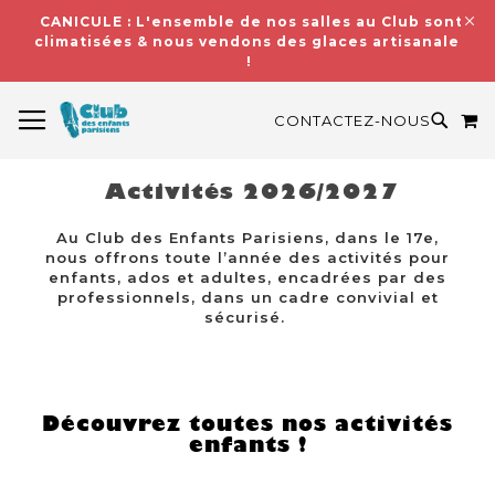
CANICULE : L'ensemble de nos salles au Club sont
climatisées & nous vendons des glaces artisanales
!
BASCULER LA NAVIGATION
M
RECH
CONTACTEZ-NOUS
Activités 2026/2027
Au Club des Enfants Parisiens, dans le 17e,
nous offrons toute l’année des activités pour
enfants, ados et adultes, encadrées par des
professionnels, dans un cadre convivial et
sécurisé.
Découvrez toutes nos activités
enfants !