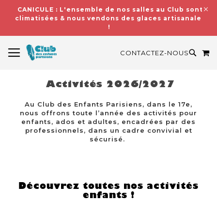
CANICULE : L'ensemble de nos salles au Club sont
climatisées & nous vendons des glaces artisanales
!
BASCULER LA NAVIGATION
M
RECH
CONTACTEZ-NOUS
Activités 2026/2027
Au Club des Enfants Parisiens, dans le 17e,
nous offrons toute l’année des activités pour
enfants, ados et adultes, encadrées par des
professionnels, dans un cadre convivial et
sécurisé.
Découvrez toutes nos activités
enfants !