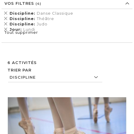
VOS FILTRES
Supprimer
Discipline
Danse Classique
cet
Supprimer
Discipline
Théâtre
Élément
cet
Supprimer
Discipline
Judo
Élément
cet
Supprimer
Jour
Lundi
Tout supprimer
Élément
cet
Élément
6
ACTIVITÉS
TRIER PAR