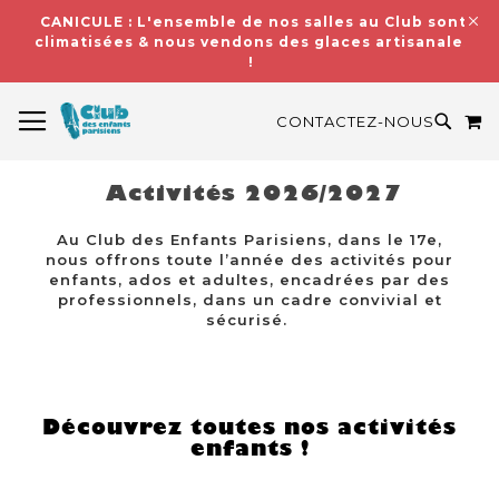
CANICULE : L'ensemble de nos salles au Club sont
climatisées & nous vendons des glaces artisanales
!
BASCULER LA NAVIGATION
M
RECH
CONTACTEZ-NOUS
Activités 2026/2027
Au Club des Enfants Parisiens, dans le 17e,
nous offrons toute l’année des activités pour
enfants, ados et adultes, encadrées par des
professionnels, dans un cadre convivial et
sécurisé.
Découvrez toutes nos activités
enfants !