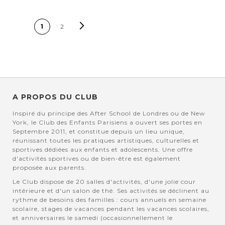
PAGE
Page
Suivant
Vous lisez
Page
1
2
actuellement la page
A PROPOS DU CLUB
Inspiré du principe des After School de Londres ou de New
York, le Club des Enfants Parisiens a ouvert ses portes en
Septembre 2011, et constitue depuis un lieu unique,
réunissant toutes les pratiques artistiques, culturelles et
sportives dédiées aux enfants et adolescents. Une offre
d'activités sportives ou de bien-être est également
proposée aux parents.
Le Club dispose de 20 salles d'activités, d'une jolie cour
intérieure et d'un salon de thé. Ses activités se déclinent au
rythme de besoins des familles : cours annuels en semaine
scolaire, stages de vacances pendant les vacances scolaires,
et anniversaires le samedi (occasionnellement le