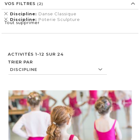
VOS FILTRES
Supprimer
Discipline
Danse Classique
cet
Supprimer
Discipline
Poterie Sculpture
Tout supprimer
Élément
cet
Élément
ACTIVITÉS
1
-
12
SUR
24
TRIER PAR