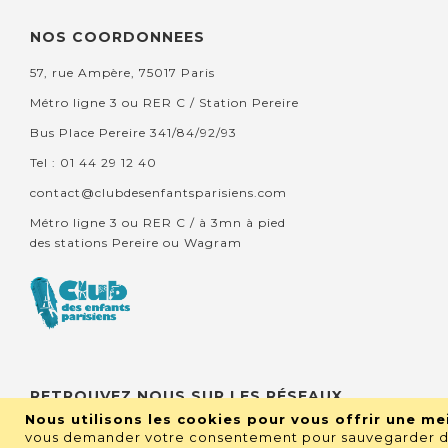
NOS COORDONNEES
57, rue Ampère, 75017 Paris
Métro ligne 3 ou RER C / Station Pereire
Bus Place Pereire 341/84/92/93
Tel : 01 44 29 12 40
contact@clubdesenfantsparisiens.com
Métro ligne 3 ou RER C / à 3mn à pied
des stations Pereire ou Wagram
RETROUVEZ NOUS SUR LES RÉSEAUX
Nous utilisons les cookies pour vous offrir une mei
vous demander votre consentement pour sauvegarder de