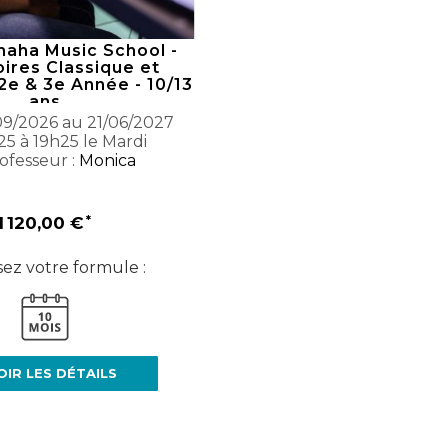
maha Music School -
ires Classique et
2e & 3e Année - 10/13
ans
9/2026 au 21/06/2027
25 à 19h25 le Mardi
ofesseur :
Monica
1 120,00 €
sez votre formule :
OIR LES DÉTAILS