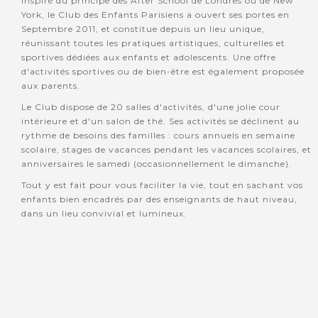
Inspiré du principe des After School de Londres ou de New
York, le Club des Enfants Parisiens a ouvert ses portes en
Septembre 2011, et constitue depuis un lieu unique,
réunissant toutes les pratiques artistiques, culturelles et
sportives dédiées aux enfants et adolescents. Une offre
d'activités sportives ou de bien-être est également proposée
aux parents.
Le Club dispose de 20 salles d'activités, d'une jolie cour
intérieure et d'un salon de thé. Ses activités se déclinent au
rythme de besoins des familles : cours annuels en semaine
scolaire, stages de vacances pendant les vacances scolaires, et
anniversaires le samedi (occasionnellement le dimanche).
Tout y est fait pour vous faciliter la vie, tout en sachant vos
enfants bien encadrés par des enseignants de haut niveau,
dans un lieu convivial et lumineux.