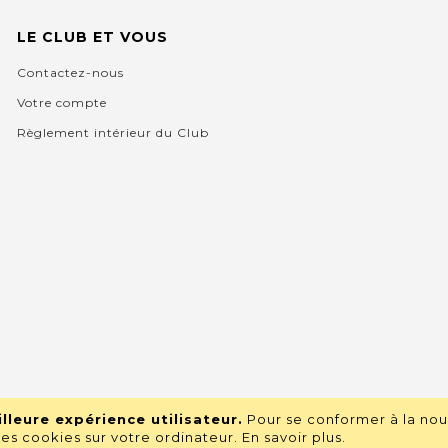
LE CLUB ET VOUS
Contactez-nous
Votre compte
Règlement intérieur du Club
lleure expérience utilisateur.
Pour se conformer à la nou
s cookies sur votre ordinateur.
En savoir plus
.