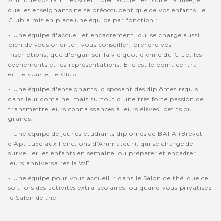
Afin que vos familles soient bien accuellies toute l'année, et
que les enseignants ne se préoccupent que de vos enfants, le
Club a mis en place une équipe par fonction :
- Une équipe d'accueil et encadrement, qui se charge aussi
bien de vous orienter, vous conseiller, prendre vos
inscriptions, que d'organiser la vie quotidienne du Club, les
évènements et les représentations. Elle est le point central
entre vous et le Club.
- Une équipe d'enseignants, disposant des diplômes requis
dans leur domaine, mais surtout d'une très forte passion de
transmettre leurs connaissances à leurs élèves, petits ou
grands.
- Une équipe de jeunes étudiants diplômés de BAFA (Brevet
d'Aptitude aux Fonctions d'Animateur); qui se charge de
surveiller les enfants en semaine, ou préparer et encadrer
leurs anniversaires le WE.
- Une équipe pour vous accueillir dans le Salon de thé, que ce
soit lors des activités extra-scolaires, ou quand vous privatisez
le Salon de thé.