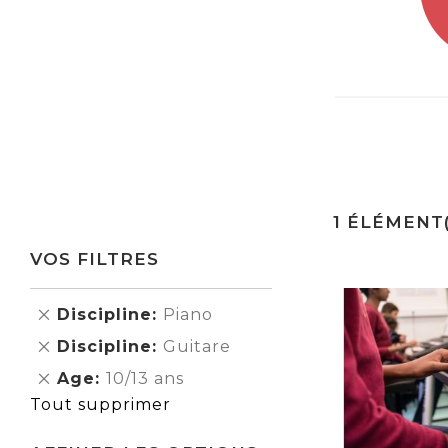
1
ÉLÉMENT(
VOS FILTRES
Supprimer
Discipline
Piano
cet
Supprimer
Discipline
Guitare
Élément
cet
Supprimer
Age
10/13 ans
Élément
cet
Tout supprimer
Élément