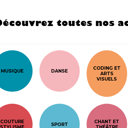
Découvrez toutes nos ac
CODING ET
MUSIQUE
DANSE
ARTS
VISUELS
COUTURE
CHANT ET
SPORT
STYLISME
THÉÂTRE