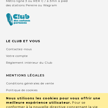
Métro ligne 3 ou RER C / à 3mn à pied
des stations Pereire ou Wagram
LE CLUB ET VOUS
Contactez-nous
Votre compte
Règlement intérieur du Club
MENTIONS LÉGALES
Conditions générales de vente
Politique de cookies
Mentions légales et CGU
Nous utilisons les cookies pour vous offrir une
meilleure expérience utilisateur.
Pour se
Protection de la vie privée
conformer à la nouvelle directive concernant la vie