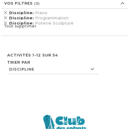
VOS FILTRES
Supprimer
Discipline
Piano
cet
Supprimer
Discipline
Programmation
Élément
cet
Supprimer
Discipline
Poterie Sculpture
Tout supprimer
Élément
cet
Élément
ACTIVITÉS
1
-
12
SUR
54
TRIER PAR