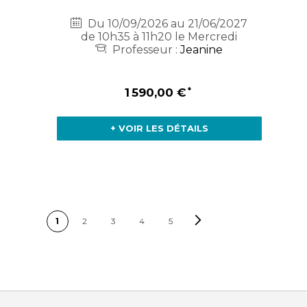
Du 10/09/2026 au 21/06/2027
de 10h35 à 11h20 le Mercredi
Professeur :
Jeanine
1 590,00 €
+ VOIR LES DÉTAILS
PAGE
Page
Suivant
Vous lisez actuellement la page
Page
Page
Page
Page
1
2
3
4
5