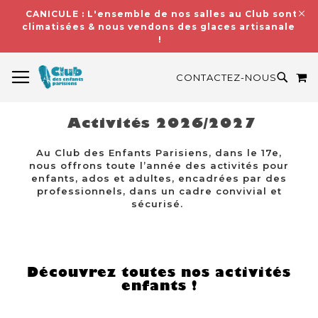
CANICULE : L'ensemble de nos salles au Club sont
climatisées & nous vendons des glaces artisanales
!
BASCULER LA NAVIGATION
M
RECH
CONTACTEZ-NOUS
Activités 2026/2027
Au Club des Enfants Parisiens, dans le 17e,
nous offrons toute l’année des activités pour
enfants, ados et adultes, encadrées par des
professionnels, dans un cadre convivial et
sécurisé.
Découvrez toutes nos activités
enfants !