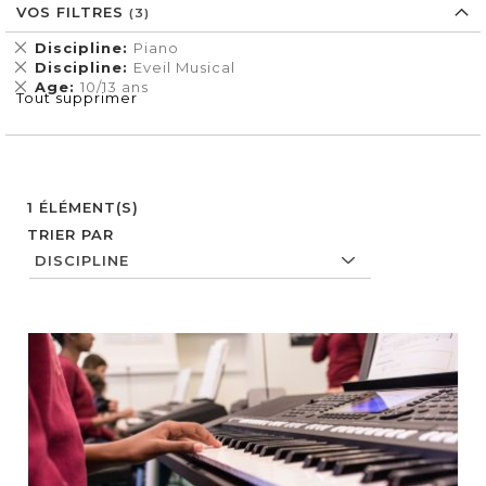
VOS FILTRES
Supprimer
Discipline
Piano
cet
Supprimer
Discipline
Eveil Musical
Élément
cet
Supprimer
Age
10/13 ans
Tout supprimer
Élément
cet
Élément
1
ÉLÉMENT(S)
TRIER PAR