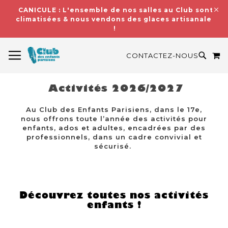
CANICULE : L'ensemble de nos salles au Club sont
climatisées & nous vendons des glaces artisanales
!
BASCULER LA NAVIGATION
M
RECH
CONTACTEZ-NOUS
Activités 2026/2027
Au Club des Enfants Parisiens, dans le 17e,
nous offrons toute l’année des activités pour
enfants, ados et adultes, encadrées par des
professionnels, dans un cadre convivial et
sécurisé.
Découvrez toutes nos activités
enfants !