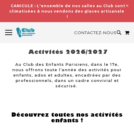
CANICULE : L'ensemble de nos salles au Club sont
climatisées & nous vendons des glaces artisanales
!
BASCULER LA NAVIGATION
M
RECH
CONTACTEZ-NOUS
Activités 2026/2027
Au Club des Enfants Parisiens, dans le 17e,
nous offrons toute l’année des activités pour
enfants, ados et adultes, encadrées par des
professionnels, dans un cadre convivial et
sécurisé.
Découvrez toutes nos activités
enfants !