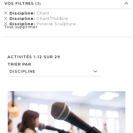
VOS FILTRES
Supprimer
Discipline
Chant
cet
Supprimer
Discipline
Chant/Théâtre
Élément
cet
Supprimer
Discipline
Poterie Sculpture
Tout supprimer
Élément
cet
Élément
ACTIVITÉS
1
-
12
SUR
29
TRIER PAR