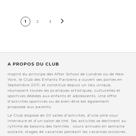
PAGE
Page
Suivant
Vous lisez actuellement la
Page
Page
1
2
3
page
A PROPOS DU CLUB
Inspiré du principe des After School de Londres ou de New
York, le Club des Enfants Parisiens a ouvert ses portes en
Septembre 2011, et constitue depuis un lieu unique,
réunissant toutes les pratiques artistiques, culturelles et
sportives dédiées aux enfants et adolescents. Une offre
d'activités sportives ou de bien-être est également
proposée aux parents.
Le Club dispose de 20 salles d'activités, d'une jolie cour
intérieure et d'un salon de thé. Ses activités se déclinent au
rythme de besoins des familles : cours annuels en semaine
scolaire, stages de vacances pendant les vacances scolaires,