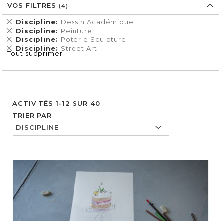
VOS FILTRES
Supprimer
Discipline
Dessin Académique
cet
Supprimer
Discipline
Peinture
Élément
cet
Supprimer
Discipline
Poterie Sculpture
Élément
cet
Supprimer
Discipline
Street Art
Tout supprimer
Élément
cet
Élément
ACTIVITÉS
1
-
12
SUR
40
TRIER PAR