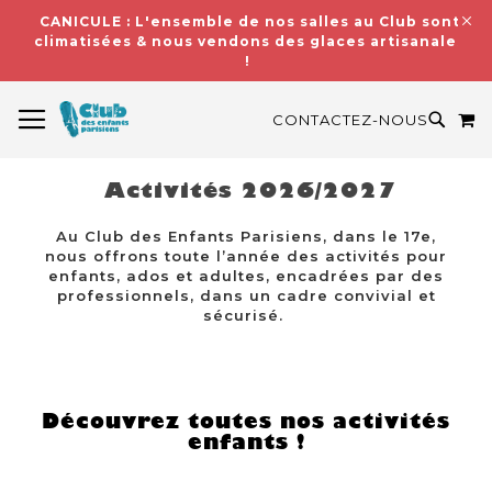
CANICULE : L'ensemble de nos salles au Club sont
climatisées & nous vendons des glaces artisanales
!
BASCULER LA NAVIGATION
M
RECH
CONTACTEZ-NOUS
Activités 2026/2027
Au Club des Enfants Parisiens, dans le 17e,
nous offrons toute l’année des activités pour
enfants, ados et adultes, encadrées par des
professionnels, dans un cadre convivial et
sécurisé.
Découvrez toutes nos activités
enfants !