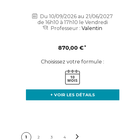
Du 10/09/2026 au 21/06/2027
de 16h10 à 17h10 le Vendredi
Professeur :
Valentin
870,00 €
Choisissez votre formule :
+ VOIR LES DÉTAILS
PAGE
Page
Suivant
Vous lisez actuellement la page
Page
Page
Page
1
2
3
4