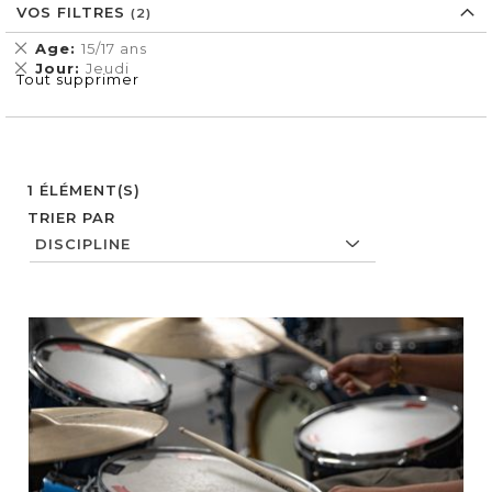
VOS FILTRES
Supprimer
Age
15/17 ans
cet
Supprimer
Jour
Jeudi
Tout supprimer
Élément
cet
Élément
1
ÉLÉMENT(S)
TRIER PAR