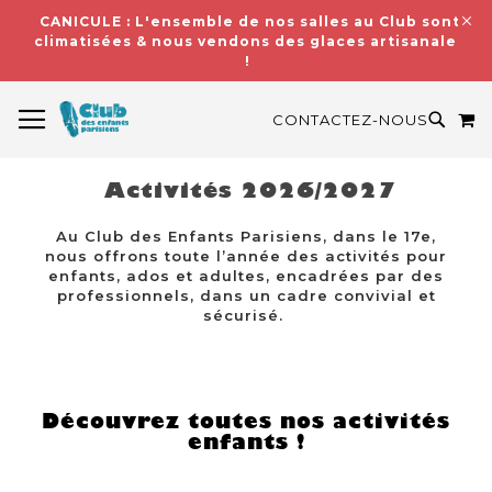
CANICULE : L'ensemble de nos salles au Club sont
climatisées & nous vendons des glaces artisanales
!
BASCULER LA NAVIGATION
M
RECH
CONTACTEZ-NOUS
Activités 2026/2027
Au Club des Enfants Parisiens, dans le 17e,
nous offrons toute l’année des activités pour
enfants, ados et adultes, encadrées par des
professionnels, dans un cadre convivial et
sécurisé.
Découvrez toutes nos activités
enfants !