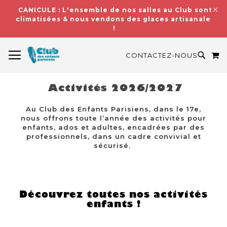
CANICULE : L'ensemble de nos salles au Club sont
climatisées & nous vendons des glaces artisanales
!
BASCULER LA NAVIGATION
M
RECH
CONTACTEZ-NOUS
Activités 2026/2027
Au Club des Enfants Parisiens, dans le 17e,
nous offrons toute l’année des activités pour
enfants, ados et adultes, encadrées par des
professionnels, dans un cadre convivial et
sécurisé.
Découvrez toutes nos activités
enfants !