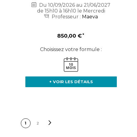
Du 10/09/2026 au 21/06/2027
de 15h10 à 16h10 le Mercredi
Professeur :
Maeva
850,00 €
Choisissez votre formule :
+ VOIR LES DÉTAILS
PAGE
Page
Suivant
Vous lisez
Page
1
2
actuellement la page