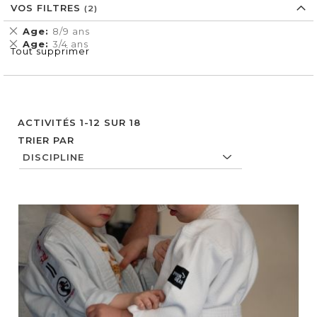
VOS FILTRES
Supprimer
Age
8/9 ans
cet
Supprimer
Age
3/4 ans
Tout supprimer
Élément
cet
Élément
ACTIVITÉS
1
-
12
SUR
18
TRIER PAR