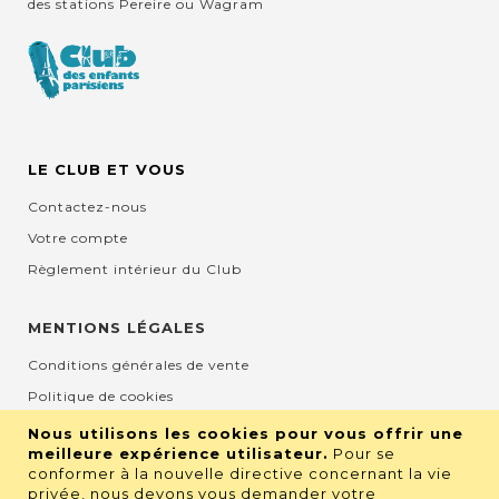
des stations Pereire ou Wagram
LE CLUB ET VOUS
Contactez-nous
Votre compte
Règlement intérieur du Club
MENTIONS LÉGALES
Conditions générales de vente
Politique de cookies
Mentions légales et CGU
Nous utilisons les cookies pour vous offrir une
meilleure expérience utilisateur.
Pour se
Protection de la vie privée
conformer à la nouvelle directive concernant la vie
privée, nous devons vous demander votre