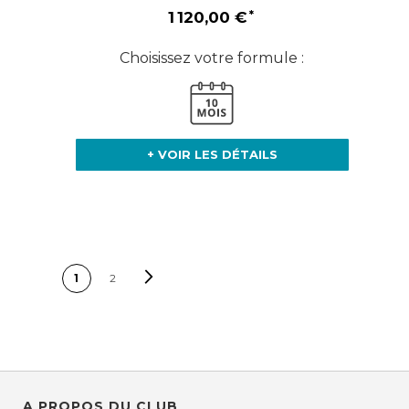
1 120,00 €
Choisissez votre formule :
+ VOIR LES DÉTAILS
PAGE
Page
Suivant
Vous lisez
Page
1
2
actuellement la page
A PROPOS DU CLUB