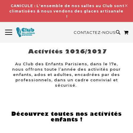
CANICULE : L'ensemble de nos salles au Club sont
climatisées & nous vendons des glaces artisanales
!
BASCULER LA NAVIGATION
M
RECH
CONTACTEZ-NOUS
Activités 2026/2027
Au Club des Enfants Parisiens, dans le 17e,
nous offrons toute l’année des activités pour
enfants, ados et adultes, encadrées par des
professionnels, dans un cadre convivial et
sécurisé.
Découvrez toutes nos activités
enfants !