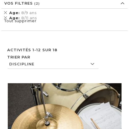
VOS FILTRES
Supprimer
Age
8/9 ans
cet
Supprimer
Age
8/11 ans
Tout supprimer
Élément
cet
Élément
ACTIVITÉS
1
-
12
SUR
18
TRIER PAR