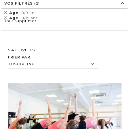
VOS FILTRES
Supprimer
Age
8/9 ans
cet
Supprimer
Age
11/15 ans
Tout supprimer
Élément
cet
Élément
3
ACTIVITÉS
TRIER PAR