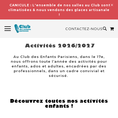
CANICULE : L'ensemble de nos salles au Club sont
climatisées & nous vendons des glaces artisanales
!
BASCULER LA NAVIGATION
M
RECH
CONTACTEZ-NOUS
Activités 2026/2027
Au Club des Enfants Parisiens, dans le 17e,
nous offrons toute l’année des activités pour
enfants, ados et adultes, encadrées par des
professionnels, dans un cadre convivial et
sécurisé.
Découvrez toutes nos activités
enfants !