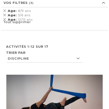
VOS FILTRES
Supprimer
Age
8/9 ans
cet
Supprimer
Age
5/6 ans
Élément
cet
Supprimer
Age
12/15 ans
Tout supprimer
Élément
cet
Élément
ACTIVITÉS
1
-
12
SUR
17
TRIER PAR