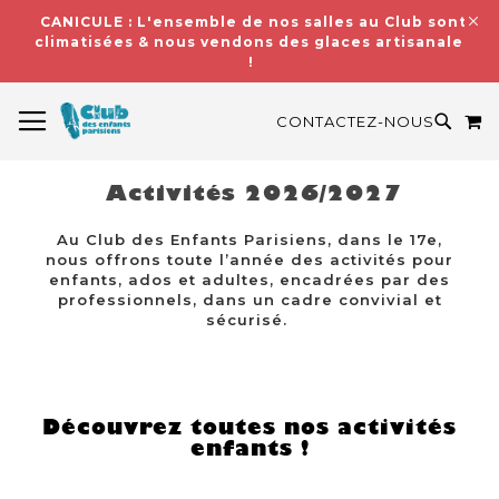
CANICULE : L'ensemble de nos salles au Club sont
climatisées & nous vendons des glaces artisanales
!
BASCULER LA NAVIGATION
M
RECH
CONTACTEZ-NOUS
Activités 2026/2027
Au Club des Enfants Parisiens, dans le 17e,
nous offrons toute l’année des activités pour
enfants, ados et adultes, encadrées par des
professionnels, dans un cadre convivial et
sécurisé.
Découvrez toutes nos activités
enfants !