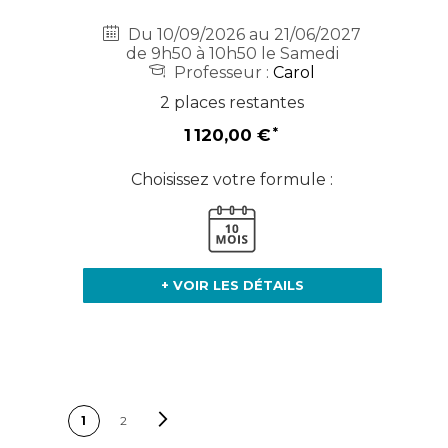
Du 10/09/2026 au 21/06/2027
de 9h50 à 10h50 le Samedi
Professeur :
Carol
2 places restantes
1 120,00 €
Choisissez votre formule :
+ VOIR LES DÉTAILS
PAGE
Page
Suivant
Vous lisez
Page
1
2