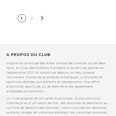
PAGE
Page
Suivant
Vous lisez
Page
1
2
actuellement la page
A PROPOS DU CLUB
Inspiré du principe des After School de Londres ou de New
York, le Club des Enfants Parisiens a ouvert ses portes en
Septembre 2011, et constitue depuis un lieu unique,
réunissant toutes les pratiques artistiques, culturelles et
sportives dédiées aux enfants et adolescents. Une offre
d'activités sportives ou de bien-être est également
proposée aux parents.
Le Club dispose de 20 salles d'activités, d'une jolie cour
intérieure et d'un salon de thé. Ses activités se déclinent au
rythme de besoins des familles : cours annuels en semaine
scolaire, stages de vacances pendant les vacances scolaires,