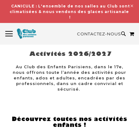
CANICULE : L'ensemble de nos salles au Club sont
climatisées & nous vendons des glaces artisanales
!
BASCULER LA NAVIGATION
M
RECH
CONTACTEZ-NOUS
Activités 2026/2027
Au Club des Enfants Parisiens, dans le 17e,
nous offrons toute l’année des activités pour
enfants, ados et adultes, encadrées par des
professionnels, dans un cadre convivial et
sécurisé.
Découvrez toutes nos activités
enfants !