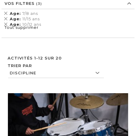
VOS FILTRES
Supprimer
Age
7/8 ans
cet
Supprimer
Age
11/15 ans
Élément
cet
Supprimer
Age
10/12 ans
Tout supprimer
Élément
cet
Élément
ACTIVITÉS
1
-
12
SUR
20
TRIER PAR